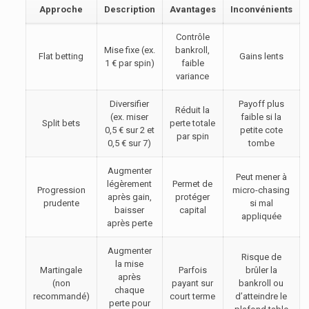
Approche
Description
Avantages
Inconvénients
Contrôle
Mise fixe (ex.
bankroll,
Flat betting
Gains lents
1 € par spin)
faible
variance
Diversifier
Payoff plus
Réduit la
(ex. miser
faible si la
Split bets
perte totale
0,5 € sur 2 et
petite cote
par spin
0,5 € sur 7)
tombe
Augmenter
Peut mener à
légèrement
Permet de
Progression
micro-chasing
après gain,
protéger
prudente
si mal
baisser
capital
appliquée
après perte
Augmenter
Risque de
la mise
Martingale
Parfois
brûler la
après
(non
payant sur
bankroll ou
chaque
recommandé)
court terme
d’atteindre le
perte pour