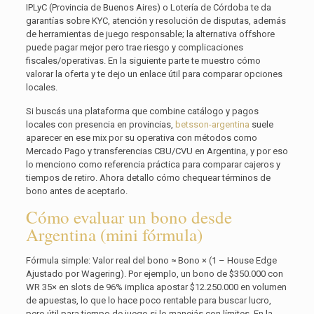
IPLyC (Provincia de Buenos Aires) o Lotería de Córdoba te da
garantías sobre KYC, atención y resolución de disputas, además
de herramientas de juego responsable; la alternativa offshore
puede pagar mejor pero trae riesgo y complicaciones
fiscales/operativas. En la siguiente parte te muestro cómo
valorar la oferta y te dejo un enlace útil para comparar opciones
locales.
Si buscás una plataforma que combine catálogo y pagos
locales con presencia en provincias,
betsson-argentina
suele
aparecer en ese mix por su operativa con métodos como
Mercado Pago y transferencias CBU/CVU en Argentina, y por eso
lo menciono como referencia práctica para comparar cajeros y
tiempos de retiro. Ahora detallo cómo chequear términos de
bono antes de aceptarlo.
Cómo evaluar un bono desde
Argentina (mini fórmula)
Fórmula simple: Valor real del bono ≈ Bono × (1 – House Edge
Ajustado por Wagering). Por ejemplo, un bono de $350.000 con
WR 35× en slots de 96% implica apostar $12.250.000 en volumen
de apuestas, lo que lo hace poco rentable para buscar lucro,
pero útil para tiempo de juego si lo manejás con límites. En la