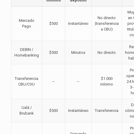
mínimo
depósito
Muy
No directo
en 
Mercado
$500
Instantáneo
(transferencia
pro
Pago
a CBU)
titu
co
Re
DEBIN /
$500
Minutos
No directo
home
Homebanking
hab
Pr
ope
Transferencia
$1.000
–
–
24 
CBU/CVU
mínimo
3-
h
Di
Ualá /
$500
Instantáneo
Transferencia
cómo
Brubank
no
P
Depende
co