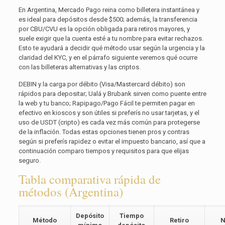
En Argentina, Mercado Pago reina como billetera instantánea y
es ideal para depósitos desde $500; además, la transferencia
por CBU/CVU es la opción obligada para retiros mayores, y
suele exigir que la cuenta esté a tu nombre para evitar rechazos.
Esto te ayudará a decidir qué método usar según la urgencia y la
claridad del KYC, y en el párrafo siguiente veremos qué ocurre
con las billeteras alternativas y las criptos.
DEBIN y la carga por débito (Visa/Mastercard débito) son
rápidos para depositar; Ualá y Brubank sirven como puente entre
la web y tu banco; Rapipago/Pago Fácil te permiten pagar en
efectivo en kioscos y son útiles si preferís no usar tarjetas, y el
uso de USDT (cripto) es cada vez más común para protegerse
de la inflación. Todas estas opciones tienen pros y contras
según si preferís rapidez o evitar el impuesto bancario, así que a
continuación comparo tiempos y requisitos para que elijas
seguro.
Tabla comparativa rápida de
métodos (Argentina)
Depósito
Tiempo
Método
Retiro
N