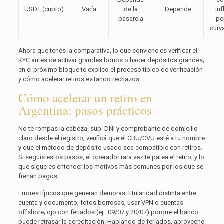
USDT (cripto)
Varía
de la
Depende
inf
pasarela
pe
curv
Ahora que tenés la comparativa, lo que conviene es verificar el
KYC antes de activar grandes bonos o hacer depósitos grandes;
en el próximo bloque te explico el proceso típico de verificación
y cómo acelerar retiros evitando rechazos.
Cómo acelerar un retiro en
Argentina: pasos prácticos
No te rompas la cabeza: subí DNI y comprobante de domicilio
claro desde el registro; verificá que el CBU/CVU esté a tu nombre
y que el método de depósito usado sea compatible con retiros.
Si seguís estos pasos, el operador rara vez te patea el retiro, y lo
que sigue es entender los motivos más comunes por los que se
frenan pagos.
Errores típicos que generan demoras: titularidad distinta entre
cuenta y documento, fotos borrosas, usar VPN o cuentas
offshore; ojo con feriados (ej.: 09/07 y 20/07) porque el banco
puede retrasar la acreditación. Hablando de feriados, aprovecho