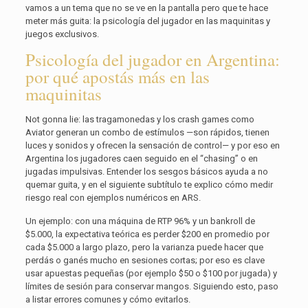
vamos a un tema que no se ve en la pantalla pero que te hace
meter más guita: la psicología del jugador en las maquinitas y
juegos exclusivos.
Psicología del jugador en Argentina:
por qué apostás más en las
maquinitas
Not gonna lie: las tragamonedas y los crash games como
Aviator generan un combo de estímulos —son rápidos, tienen
luces y sonidos y ofrecen la sensación de control— y por eso en
Argentina los jugadores caen seguido en el “chasing” o en
jugadas impulsivas. Entender los sesgos básicos ayuda a no
quemar guita, y en el siguiente subtítulo te explico cómo medir
riesgo real con ejemplos numéricos en ARS.
Un ejemplo: con una máquina de RTP 96% y un bankroll de
$5.000, la expectativa teórica es perder $200 en promedio por
cada $5.000 a largo plazo, pero la varianza puede hacer que
perdás o ganés mucho en sesiones cortas; por eso es clave
usar apuestas pequeñas (por ejemplo $50 o $100 por jugada) y
límites de sesión para conservar mangos. Siguiendo esto, paso
a listar errores comunes y cómo evitarlos.