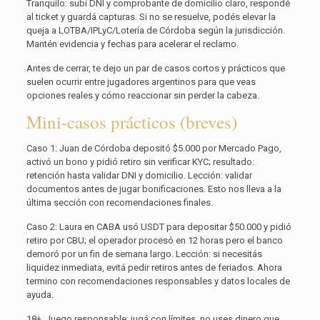
Tranquilo: subí DNI y comprobante de domicilio claro, respondé
al ticket y guardá capturas. Si no se resuelve, podés elevar la
queja a LOTBA/IPLyC/Lotería de Córdoba según la jurisdicción.
Mantén evidencia y fechas para acelerar el reclamo.
Antes de cerrar, te dejo un par de casos cortos y prácticos que
suelen ocurrir entre jugadores argentinos para que veas
opciones reales y cómo reaccionar sin perder la cabeza.
Mini-casos prácticos (breves)
Caso 1: Juan de Córdoba depositó $5.000 por Mercado Pago,
activó un bono y pidió retiro sin verificar KYC; resultado:
retención hasta validar DNI y domicilio. Lección: validar
documentos antes de jugar bonificaciones. Esto nos lleva a la
última sección con recomendaciones finales.
Caso 2: Laura en CABA usó USDT para depositar $50.000 y pidió
retiro por CBU; el operador procesó en 12 horas pero el banco
demoró por un fin de semana largo. Lección: si necesitás
liquidez inmediata, evitá pedir retiros antes de feriados. Ahora
termino con recomendaciones responsables y datos locales de
ayuda.
18+. Juego responsable: jugá con límites, no uses dinero que